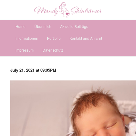
Fotografie mit Herz & Liebe zum Detail
Such
Hauptmenü
Mandy Steinhäuser Fotografie
Zum
Zum
Home
Über mich
Aktuelle Beiträge
Informationen
Portfolio
Kontakt und Anfahrt
primären
sekundären
Impressum
Datenschutz
Inhalt
Inhalt
springen
springen
July 21, 2021 at 09:05PM