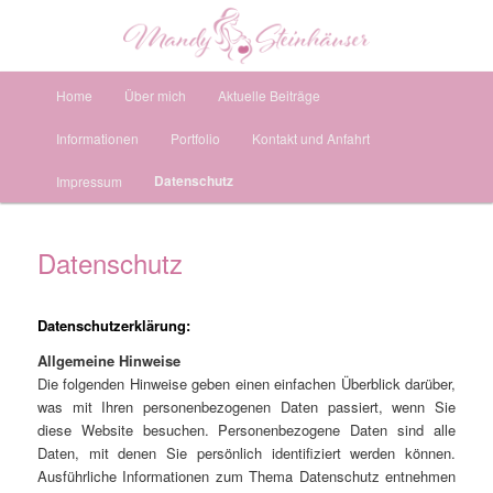
Fotografie mit Herz & Liebe zum Detail
Such
Hauptmenü
Mandy Steinhäuser Fotografie
Zum
Zum
Home
Über mich
Aktuelle Beiträge
Informationen
Portfolio
Kontakt und Anfahrt
primären
sekundären
Datenschutz
Impressum
Inhalt
Inhalt
springen
springen
Datenschutz
Datenschutzerklärung:
Allgemeine Hinweise
Die folgenden Hinweise geben einen einfachen Überblick darüber,
was mit Ihren personenbezogenen Daten passiert, wenn Sie
diese Website besuchen. Personenbezogene Daten sind alle
Daten, mit denen Sie persönlich identifiziert werden können.
Ausführliche Informationen zum Thema Datenschutz entnehmen