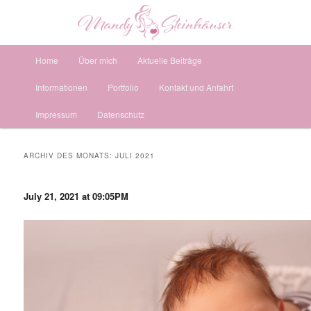
Fotografie mit Herz & Liebe zum Detail
Such
Hauptmenü
Mandy Steinhäuser Fotografie
Zum
Zum
Home
Über mich
Aktuelle Beiträge
Informationen
Portfolio
Kontakt und Anfahrt
primären
sekundären
Impressum
Datenschutz
Inhalt
Inhalt
springen
springen
ARCHIV DES MONATS:
JULI 2021
July 21, 2021 at 09:05PM